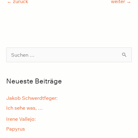
←
zurück
weiter
→
S
u
c
Neueste Beiträge
h
e
Jakob Schwerdtfeger:
n
Ich sehe was, …
n
Irene Vallejo:
a
Papyrus
c