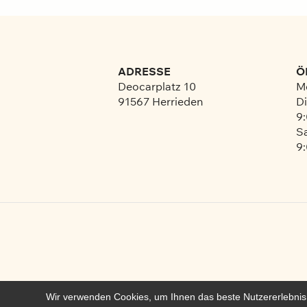
ADRESSE
Ö
Deocarplatz 10
M
91567 Herrieden
Di
9:
S
9:
Wir verwenden Cookies, um Ihnen das beste Nutzererlebnis 