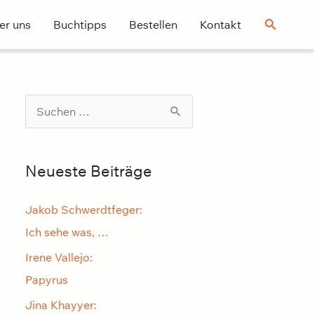
Suchen
er uns
Buchtipps
Bestellen
Kontakt
S
u
c
Neueste Beiträge
h
e
Jakob Schwerdtfeger:
n
Ich sehe was, …
n
Irene Vallejo:
a
Papyrus
c
Jina Khayyer:
h